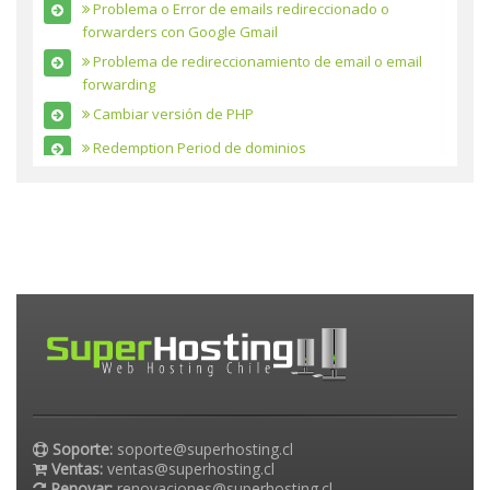
Problema o Error de emails redireccionado o
forwarders con Google Gmail
Problema de redireccionamiento de email o email
forwarding
Cambiar versión de PHP
Redemption Period de dominios
Los correos de borran de blackberry
Gumblar
Virus en mi sitio Web
Qué es el php.ini
Problemas con CNAME y ghs.google.com
Que son los scripts
Mensaje Your email requires verification verify
Problema de Email
Error 500 por uso de IMAP
Soporte:
soporte@superhosting.cl
Ventas:
ventas@superhosting.cl
Propagación DNS
Renovar:
renovaciones@superhosting.cl