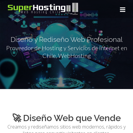
Diseño y Rediseño Web Profesional
Proveedor de Hosting y Servicios de Internet en
Chile, WebHosting
Info de pago
🚀 Diseño Web que Vende
Aviso de pago
Creamos y rediseñamos sitios web modernos, rápidos y