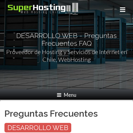
DESARROLLO WEB - Preguntas
Frecuentes FAQ
Proveedor de Hosting y Servicios de Internet en
Chile, WebHosting
Menu
Info de pago
Preguntas Frecuentes
DESARROLLO WEB
Aviso de pago